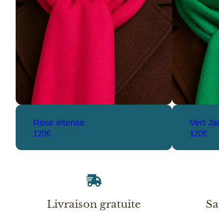
Rose intense
Vert Ja
120€
120€
Livraison gratuite
Sa