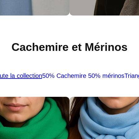
Cachemire et Mérinos
ute la collection
50% Cachemire 50% mérinos
Trian