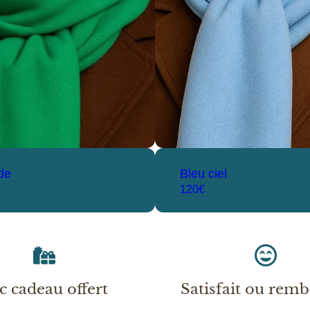
de
Bleu ciel
120€
c cadeau offert
Satisfait ou rem