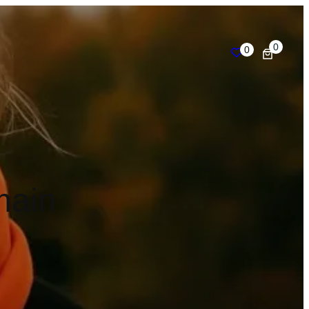
0
0
 main