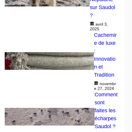
sur Saudol
?
avril 3,
2025
Cachemir
e de luxe
:
Innovatio
n et
Tradition
novembr
e 27, 2024
Comment
sont
faites les
écharpes
Saudol ?